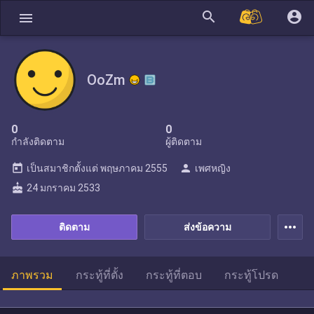
search
account_circle
menu
OoZm
0
0
กำลังติดตาม
ผู้ติดตาม
today
person
เป็นสมาชิกตั้งแต่
พฤษภาคม 2555
เพศหญิง
cake
24 มกราคม 2533
more_horiz
ติดตาม
ส่งข้อความ
ภาพรวม
กระทู้ที่ตั้ง
กระทู้ที่ตอบ
กระทู้โปรด