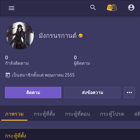
search
account_circle
menu
มังกรนรกานต์
0
0
กำลังติดตาม
ผู้ติดตาม
today
เป็นสมาชิกตั้งแต่
พฤษภาคม 2555
more_horiz
ติดตาม
ส่งข้อความ
ภาพรวม
กระทู้ที่ตั้ง
กระทู้ที่ตอบ
กระทู้โปรด
สต
กระทู้ที่ตั้ง