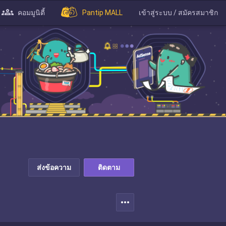
คอมมูนิตี้
Pantip MALL
เข้าสู่ระบบ / สมัครสมาชิก
ส่งข้อความ
ติดตาม
more_horiz