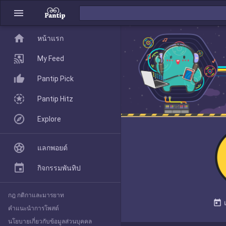
menu
home
home
หน้าแรก
หน้าแรก
My Feed
Pantip Pick
My Feed
Pantip Hitz
Explore
Pantip Pick
แลกพอยต์
Pantip Hitz
กิจกรรมพันทิป
กฎ กติกาและมารยาท
Explore
today
คำแนะนำการโพสต์
นโยบายเกี่ยวกับข้อมูลส่วนบุคคล