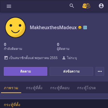
search
account_circle
menu
MakheuxthesMadeux
0
0
กำลังติดตาม
ผู้ติดตาม
today
person
เป็นสมาชิกตั้งแต่
พฤษภาคม 2555
ไม่ระบุ
more_horiz
ติดตาม
ส่งข้อความ
ภาพรวม
กระทู้ที่ตั้ง
กระทู้ที่ตอบ
กระทู้โปรด
กระทู้ที่ตั้ง