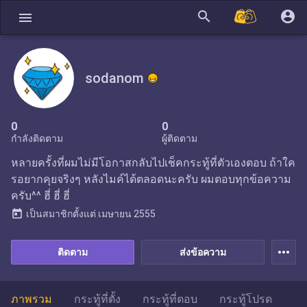
search
account_circle
menu
sodanom
0
0
กำลังติดตาม
ผู้ติดตาม
หลายครั้งที่ผมไม่มีโอกาสกลับไปเช็คกระทู้ที่ตัวเองตอบ ถ้าใค
รอยากคุยจริงๆ หลังไมค์ได้ตลอดนะครับ ผมตอบทุกข้อความ
ครับ^^ ฮี่ ฮี่ ฮี่
today
เป็นสมาชิกตั้งแต่
เมษายน 2555
more_horiz
ติดตาม
ส่งข้อความ
ภาพรวม
กระทู้ที่ตั้ง
กระทู้ที่ตอบ
กระทู้โปรด