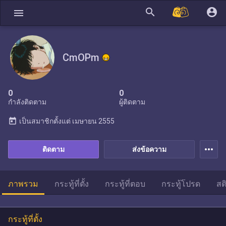
search
account_circle
menu
CmOPm
0
0
กำลังติดตาม
ผู้ติดตาม
today
เป็นสมาชิกตั้งแต่
เมษายน 2555
more_horiz
ติดตาม
ส่งข้อความ
ภาพรวม
กระทู้ที่ตั้ง
กระทู้ที่ตอบ
กระทู้โปรด
สต
กระทู้ที่ตั้ง