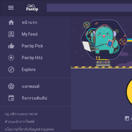
menu
home
home
หน้าแรก
หน้าแรก
My Feed
Pantip Pick
My Feed
Pantip Hitz
Explore
Pantip Pick
แลกพอยต์
Pantip Hitz
กิจกรรมพันทิป
กฎ กติกาและมารยาท
Explore
today
คำแนะนำการโพสต์
นโยบายเกี่ยวกับข้อมูลส่วนบุคคล