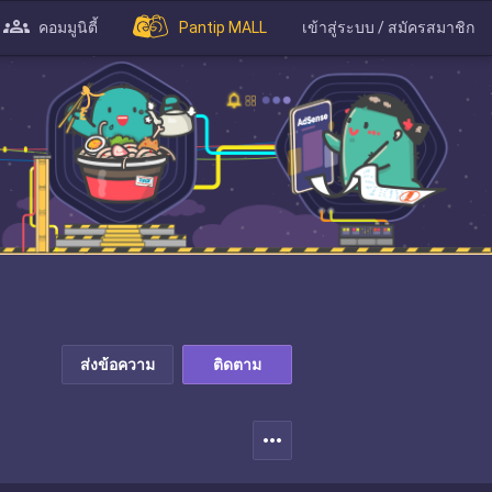
คอมมูนิตี้
Pantip MALL
เข้าสู่ระบบ / สมัครสมาชิก
ส่งข้อความ
ติดตาม
more_horiz