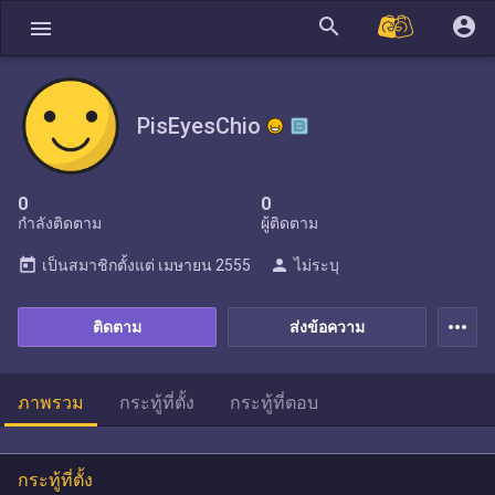
search
account_circle
menu
PisEyesChio
0
0
กำลังติดตาม
ผู้ติดตาม
today
person
เป็นสมาชิกตั้งแต่
เมษายน 2555
ไม่ระบุ
more_horiz
ติดตาม
ส่งข้อความ
ภาพรวม
กระทู้ที่ตั้ง
กระทู้ที่ตอบ
กระทู้ที่ตั้ง