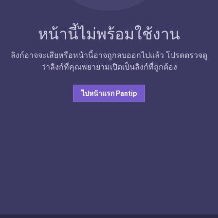
หน้านี้ไม่พร้อมใช้งาน
ลิงก์อาจจะเสียหรือหน้านี้อาจถูกลบออกไปแล้ว โปรดตรวจดู
ว่าลิงก์ที่คุณพยายามเปิดเป็นลิงก์ที่ถูกต้อง
ไปหน้าแรก Pantip