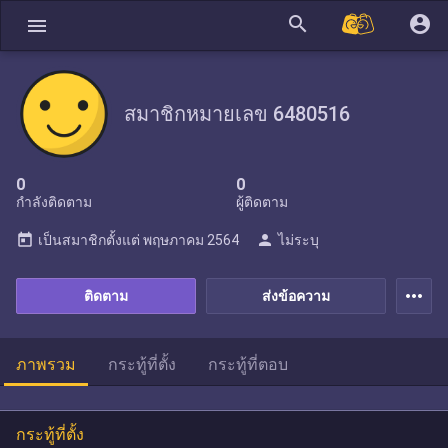
search
account_circle
menu
สมาชิกหมายเลข 6480516
0
0
กำลังติดตาม
ผู้ติดตาม
today
person
เป็นสมาชิกตั้งแต่
พฤษภาคม 2564
ไม่ระบุ
more_horiz
ติดตาม
ส่งข้อความ
ภาพรวม
กระทู้ที่ตั้ง
กระทู้ที่ตอบ
กระทู้ที่ตั้ง