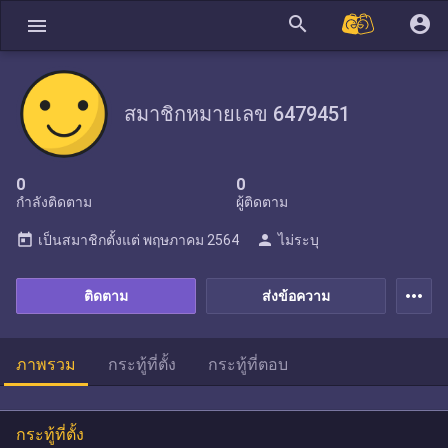
search
account_circle
menu
สมาชิกหมายเลข 6479451
0
0
กำลังติดตาม
ผู้ติดตาม
today
person
เป็นสมาชิกตั้งแต่
พฤษภาคม 2564
ไม่ระบุ
more_horiz
ติดตาม
ส่งข้อความ
ภาพรวม
กระทู้ที่ตั้ง
กระทู้ที่ตอบ
กระทู้ที่ตั้ง