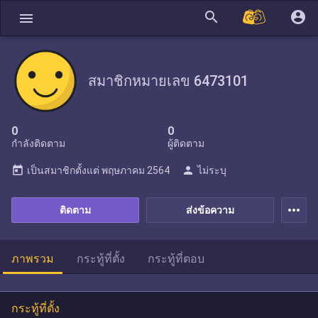
search
account_circle
menu
สมาชิกหมายเลข 6473101
0
0
กำลังติดตาม
ผู้ติดตาม
today
person
เป็นสมาชิกตั้งแต่
พฤษภาคม 2564
ไม่ระบุ
more_horiz
ติดตาม
ส่งข้อความ
ภาพรวม
กระทู้ที่ตั้ง
กระทู้ที่ตอบ
กระทู้ที่ตั้ง