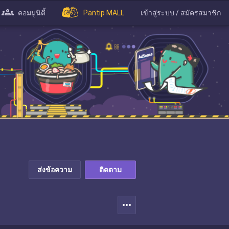
คอมมูนิตี้
Pantip MALL
เข้าสู่ระบบ / สมัครสมาชิก
ส่งข้อความ
ติดตาม
more_horiz