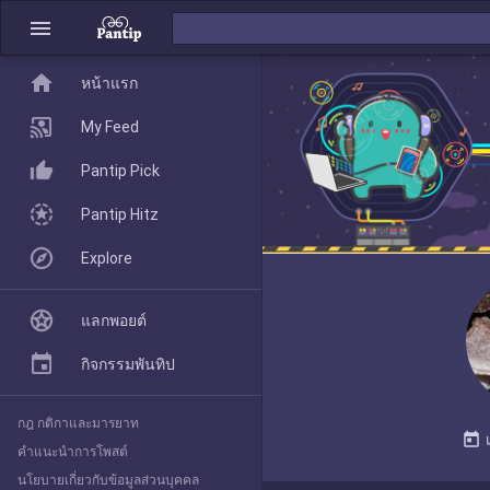
menu
home
home
หน้าแรก
หน้าแรก
My Feed
Pantip Pick
My Feed
Pantip Hitz
Explore
Pantip Pick
แลกพอยต์
Pantip Hitz
กิจกรรมพันทิป
กฎ กติกาและมารยาท
Explore
today
คำแนะนำการโพสต์
นโยบายเกี่ยวกับข้อมูลส่วนบุคคล