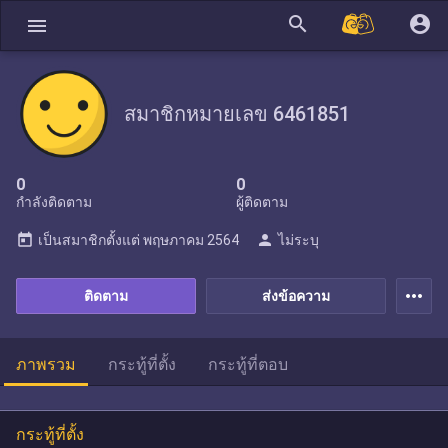
search
account_circle
menu
สมาชิกหมายเลข 6461851
0
0
กำลังติดตาม
ผู้ติดตาม
today
person
เป็นสมาชิกตั้งแต่
พฤษภาคม 2564
ไม่ระบุ
more_horiz
ติดตาม
ส่งข้อความ
ภาพรวม
กระทู้ที่ตั้ง
กระทู้ที่ตอบ
กระทู้ที่ตั้ง