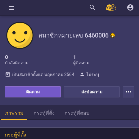
search
account_circle
menu
สมาชิกหมายเลข 6460006
0
1
กำลังติดตาม
ผู้ติดตาม
today
person
เป็นสมาชิกตั้งแต่
พฤษภาคม 2564
ไม่ระบุ
more_horiz
ติดตาม
ส่งข้อความ
ภาพรวม
กระทู้ที่ตั้ง
กระทู้ที่ตอบ
กระทู้ที่ตั้ง