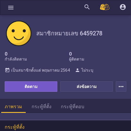
search
account_circle
menu
สมาชิกหมายเลข 6459278
0
0
กำลังติดตาม
ผู้ติดตาม
today
person
เป็นสมาชิกตั้งแต่
พฤษภาคม 2564
ไม่ระบุ
more_horiz
ติดตาม
ส่งข้อความ
ภาพรวม
กระทู้ที่ตั้ง
กระทู้ที่ตอบ
กระทู้ที่ตั้ง