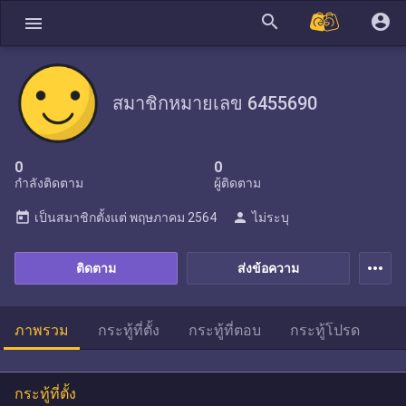
search
account_circle
menu
สมาชิกหมายเลข 6455690
0
0
กำลังติดตาม
ผู้ติดตาม
today
person
เป็นสมาชิกตั้งแต่
พฤษภาคม 2564
ไม่ระบุ
more_horiz
ติดตาม
ส่งข้อความ
ภาพรวม
กระทู้ที่ตั้ง
กระทู้ที่ตอบ
กระทู้โปรด
กระทู้ที่ตั้ง