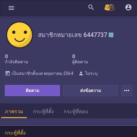
search
account_circle
menu
สมาชิกหมายเลข 6447737
0
0
กำลังติดตาม
ผู้ติดตาม
today
person
เป็นสมาชิกตั้งแต่
พฤษภาคม 2564
ไม่ระบุ
more_horiz
ติดตาม
ส่งข้อความ
ภาพรวม
กระทู้ที่ตั้ง
กระทู้ที่ตอบ
กระทู้ที่ตั้ง