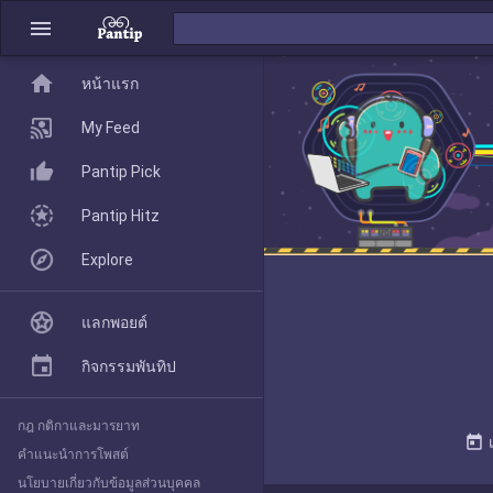
menu
home
home
หน้าแรก
หน้าแรก
My Feed
Pantip Pick
My Feed
Pantip Hitz
Explore
Pantip Pick
แลกพอยต์
Pantip Hitz
กิจกรรมพันทิป
กฎ กติกาและมารยาท
Explore
today
คำแนะนำการโพสต์
นโยบายเกี่ยวกับข้อมูลส่วนบุคคล