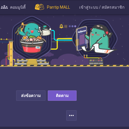
คอมมูนิตี้
Pantip MALL
เข้าสู่ระบบ / สมัครสมาชิก
ส่งข้อความ
ติดตาม
more_horiz