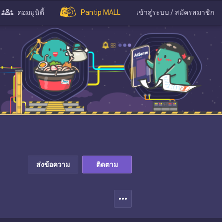
คอมมูนิตี้
Pantip MALL
เข้าสู่ระบบ / สมัครสมาชิก
ส่งข้อความ
ติดตาม
more_horiz