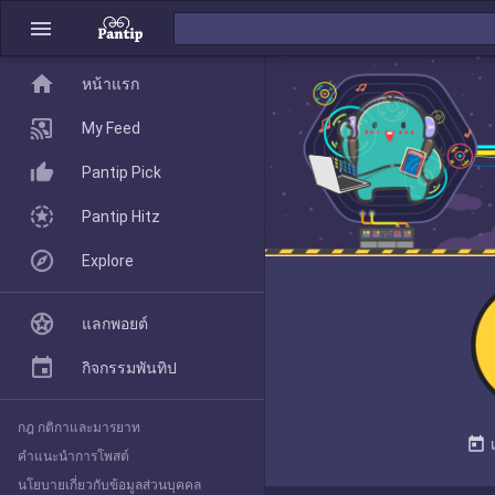
menu
home
home
หน้าแรก
หน้าแรก
My Feed
Pantip Pick
My Feed
Pantip Hitz
Explore
Pantip Pick
แลกพอยต์
Pantip Hitz
กิจกรรมพันทิป
กฎ กติกาและมารยาท
Explore
today
คำแนะนำการโพสต์
นโยบายเกี่ยวกับข้อมูลส่วนบุคคล