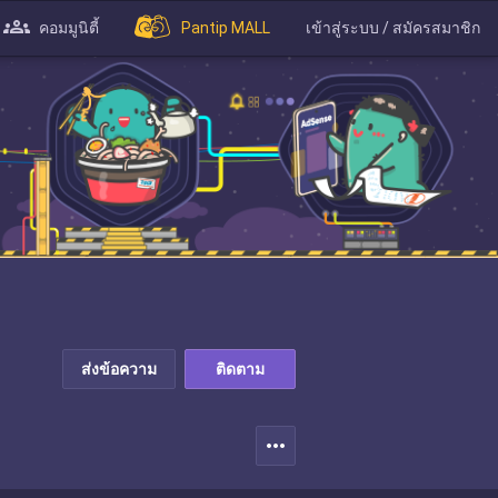
คอมมูนิตี้
Pantip MALL
เข้าสู่ระบบ / สมัครสมาชิก
ส่งข้อความ
ติดตาม
more_horiz