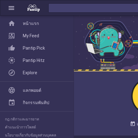
menu
home
home
หน้าแรก
หน้าแรก
My Feed
Pantip Pick
My Feed
Pantip Hitz
Explore
Pantip Pick
แลกพอยต์
Pantip Hitz
กิจกรรมพันทิป
กฎ กติกาและมารยาท
Explore
today
คำแนะนำการโพสต์
นโยบายเกี่ยวกับข้อมูลส่วนบุคคล