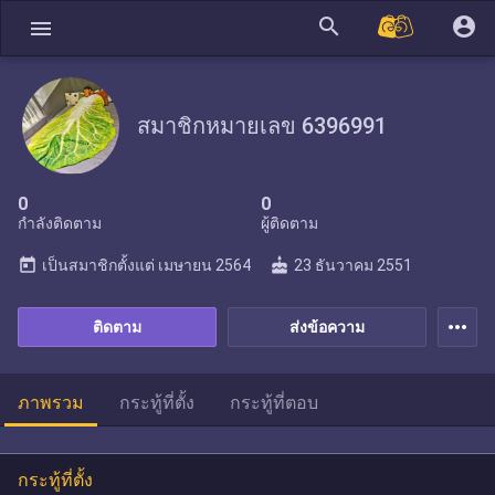
search
account_circle
menu
สมาชิกหมายเลข 6396991
0
0
กำลังติดตาม
ผู้ติดตาม
today
cake
เป็นสมาชิกตั้งแต่
เมษายน 2564
23 ธันวาคม 2551
more_horiz
ติดตาม
ส่งข้อความ
ภาพรวม
กระทู้ที่ตั้ง
กระทู้ที่ตอบ
กระทู้ที่ตั้ง