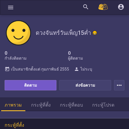
search
account_circle
menu
ดวงจันทร์วันเพ็ญ15ค่ำ
0
0
กำลังติดตาม
ผู้ติดตาม
today
person
เป็นสมาชิกตั้งแต่
กุมภาพันธ์ 2555
ไม่ระบุ
more_horiz
ติดตาม
ส่งข้อความ
ภาพรวม
กระทู้ที่ตั้ง
กระทู้ที่ตอบ
กระทู้โปรด
กระทู้ที่ตั้ง