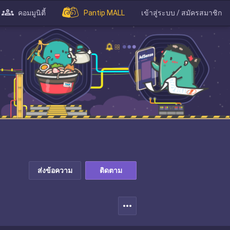
คอมมูนิตี้
Pantip MALL
เข้าสู่ระบบ / สมัครสมาชิก
ส่งข้อความ
ติดตาม
more_horiz