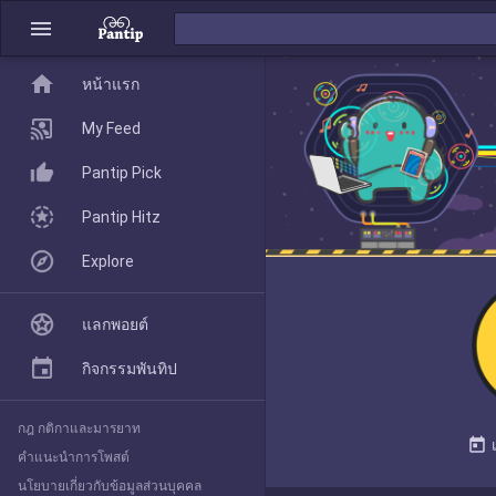
menu
home
home
หน้าแรก
หน้าแรก
My Feed
Pantip Pick
My Feed
Pantip Hitz
Explore
Pantip Pick
แลกพอยต์
Pantip Hitz
กิจกรรมพันทิป
กฎ กติกาและมารยาท
Explore
today
คำแนะนำการโพสต์
นโยบายเกี่ยวกับข้อมูลส่วนบุคคล