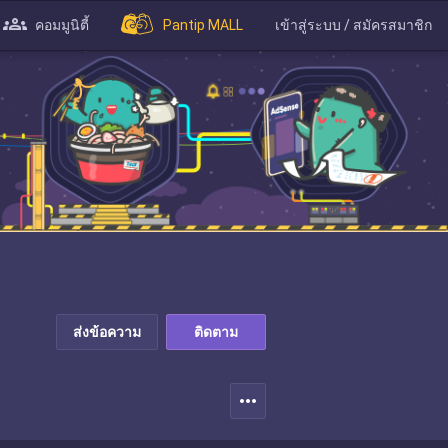
คอมมูนิตี้
Pantip MALL
เข้าสู่ระบบ / สมัครสมาชิก
ส่งข้อความ
ติดตาม
more_horiz