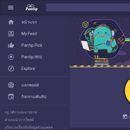
menu
home
home
หน้าแรก
หน้าแรก
My Feed
Pantip Pick
My Feed
Pantip Hitz
Explore
Pantip Pick
แลกพอยต์
Pantip Hitz
กิจกรรมพันทิป
กฎ กติกาและมารยาท
Explore
today
คำแนะนำการโพสต์
นโยบายเกี่ยวกับข้อมูลส่วนบุคคล