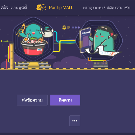
คอมมูนิตี้
Pantip MALL
เข้าสู่ระบบ / สมัครสมาชิก
ส่งข้อความ
ติดตาม
more_horiz