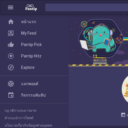
menu
home
home
หน้าแรก
หน้าแรก
My Feed
Pantip Pick
My Feed
Pantip Hitz
Explore
Pantip Pick
แลกพอยต์
Pantip Hitz
กิจกรรมพันทิป
กฎ กติกาและมารยาท
Explore
today
คำแนะนำการโพสต์
นโยบายเกี่ยวกับข้อมูลส่วนบุคคล