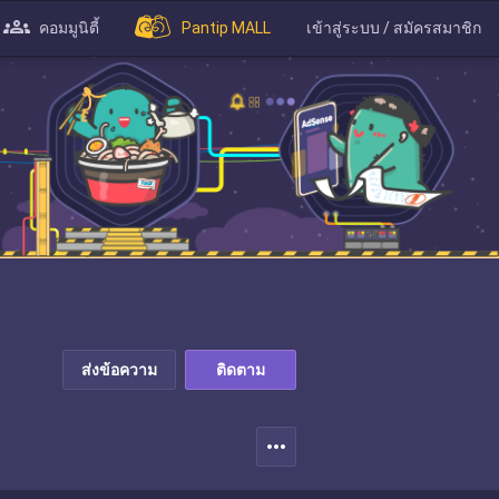
คอมมูนิตี้
Pantip MALL
เข้าสู่ระบบ / สมัครสมาชิก
ส่งข้อความ
ติดตาม
more_horiz