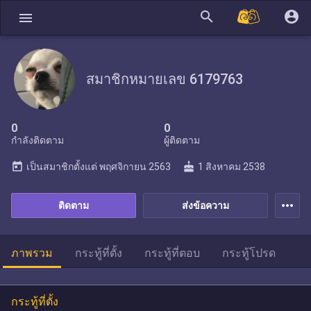
search
account_circle
menu
สมาชิกหมายเลข 6179763
0
0
กำลังติดตาม
ผู้ติดตาม
today
cake
เป็นสมาชิกตั้งแต่
พฤศจิกายน 2563
1 สิงหาคม 2538
more_horiz
ติดตาม
ส่งข้อความ
ภาพรวม
กระทู้ที่ตั้ง
กระทู้ที่ตอบ
กระทู้โปรด
กระทู้ที่ตั้ง