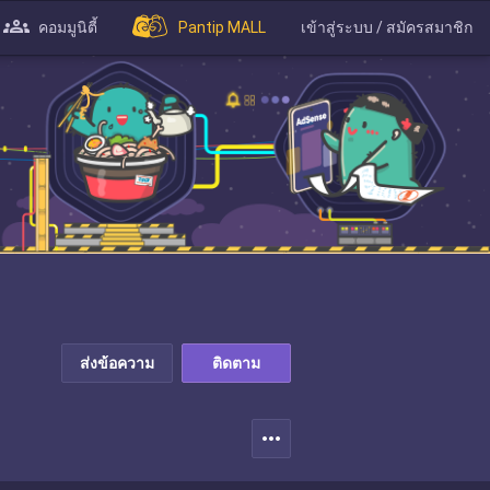
คอมมูนิตี้
Pantip MALL
เข้าสู่ระบบ / สมัครสมาชิก
ส่งข้อความ
ติดตาม
more_horiz