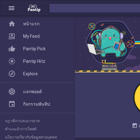
menu
home
home
หน้าแรก
หน้าแรก
My Feed
Pantip Pick
My Feed
Pantip Hitz
Explore
Pantip Pick
แลกพอยต์
Pantip Hitz
กิจกรรมพันทิป
กฎ กติกาและมารยาท
Explore
today
คำแนะนำการโพสต์
นโยบายเกี่ยวกับข้อมูลส่วนบุคคล