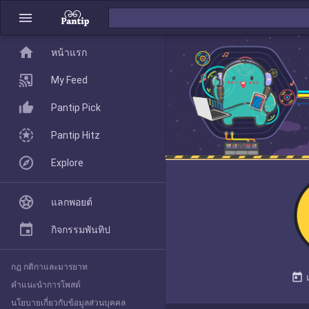
menu
home
home
หน้าแรก
หน้าแรก
My Feed
Pantip Pick
My Feed
Pantip Hitz
Explore
Pantip Pick
แลกพอยต์
Pantip Hitz
กิจกรรมพันทิป
กฎ กติกาและมารยาท
Explore
today
คำแนะนำการโพสต์
นโยบายเกี่ยวกับข้อมูลส่วนบุคคล