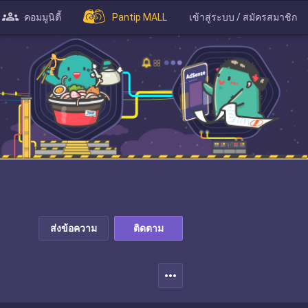
คอมมูนิตี้
Pantip MALL
เข้าสู่ระบบ / สมัครสมาชิก
ส่งข้อความ
ติดตาม
more_horiz