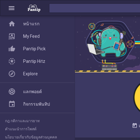
menu
home
home
หน้าแรก
หน้าแรก
My Feed
Pantip Pick
My Feed
Pantip Hitz
Explore
Pantip Pick
แลกพอยต์
Pantip Hitz
กิจกรรมพันทิป
กฎ กติกาและมารยาท
Explore
today
คำแนะนำการโพสต์
นโยบายเกี่ยวกับข้อมูลส่วนบุคคล