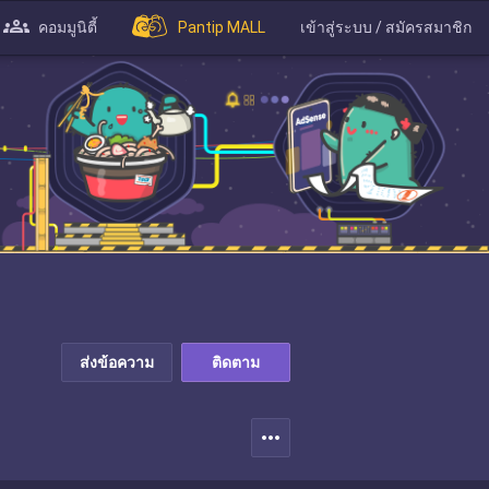
คอมมูนิตี้
Pantip MALL
เข้าสู่ระบบ / สมัครสมาชิก
ส่งข้อความ
ติดตาม
more_horiz