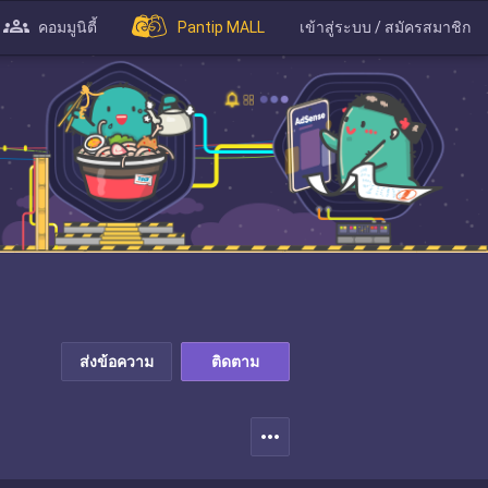
คอมมูนิตี้
Pantip MALL
เข้าสู่ระบบ / สมัครสมาชิก
ส่งข้อความ
ติดตาม
more_horiz