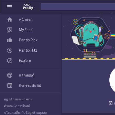
menu
home
home
หน้าแรก
หน้าแรก
My Feed
Pantip Pick
My Feed
Pantip Hitz
Explore
Pantip Pick
แลกพอยต์
Pantip Hitz
กิจกรรมพันทิป
กฎ กติกาและมารยาท
Explore
today
คำแนะนำการโพสต์
นโยบายเกี่ยวกับข้อมูลส่วนบุคคล