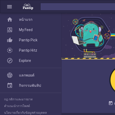
menu
home
home
หน้าแรก
หน้าแรก
My Feed
Pantip Pick
My Feed
Pantip Hitz
Explore
Pantip Pick
แลกพอยต์
Pantip Hitz
กิจกรรมพันทิป
กฎ กติกาและมารยาท
Explore
today
คำแนะนำการโพสต์
นโยบายเกี่ยวกับข้อมูลส่วนบุคคล