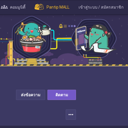
คอมมูนิตี้
Pantip MALL
เข้าสู่ระบบ / สมัครสมาชิก
ส่งข้อความ
ติดตาม
more_horiz