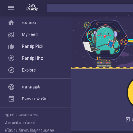
menu
home
home
หน้าแรก
หน้าแรก
My Feed
Pantip Pick
My Feed
Pantip Hitz
Explore
Pantip Pick
แลกพอยต์
Pantip Hitz
กิจกรรมพันทิป
กฎ กติกาและมารยาท
Explore
today
คำแนะนำการโพสต์
นโยบายเกี่ยวกับข้อมูลส่วนบุคคล