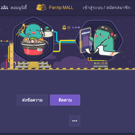
คอมมูนิตี้
Pantip MALL
เข้าสู่ระบบ / สมัครสมาชิก
ส่งข้อความ
ติดตาม
more_horiz