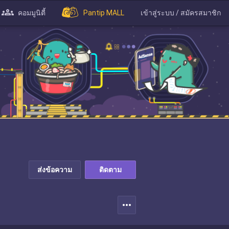
คอมมูนิตี้
Pantip MALL
เข้าสู่ระบบ / สมัครสมาชิก
ส่งข้อความ
ติดตาม
more_horiz