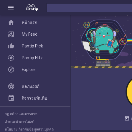
menu
home
home
หน้าแรก
หน้าแรก
My Feed
Pantip Pick
My Feed
Pantip Hitz
Explore
Pantip Pick
แลกพอยต์
Pantip Hitz
กิจกรรมพันทิป
กฎ กติกาและมารยาท
Explore
today
คำแนะนำการโพสต์
นโยบายเกี่ยวกับข้อมูลส่วนบุคคล