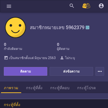
search
account_circle
menu
สมาชิกหมายเลข 5962379
0
0
กำลังติดตาม
ผู้ติดตาม
today
person
เป็นสมาชิกตั้งแต่
มิถุนายน 2563
ไม่ระบุ
more_horiz
ติดตาม
ส่งข้อความ
ภาพรวม
กระทู้ที่ตั้ง
กระทู้ที่ตอบ
กระทู้โปรด
กระทู้ที่ตั้ง