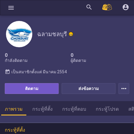
search
account_circle
menu
ฉลามชลบุรี
0
0
กำลังติดตาม
ผู้ติดตาม
today
เป็นสมาชิกตั้งแต่
มีนาคม 2554
more_horiz
ติดตาม
ส่งข้อความ
ภาพรวม
กระทู้ที่ตั้ง
กระทู้ที่ตอบ
กระทู้โปรด
สต
กระทู้ที่ตั้ง