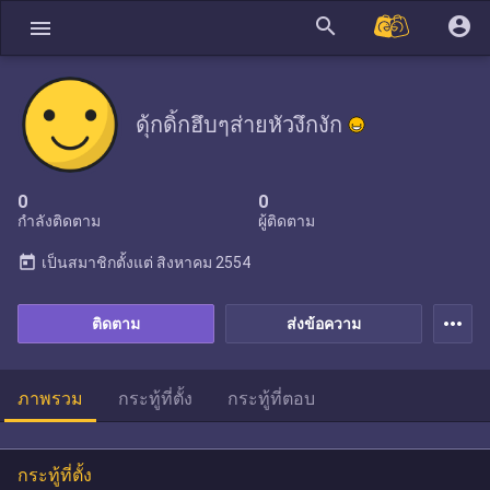
search
account_circle
menu
ดุ้กดิ้กฮึบๆส่ายหัวงึกงัก
0
0
กำลังติดตาม
ผู้ติดตาม
today
เป็นสมาชิกตั้งแต่
สิงหาคม 2554
more_horiz
ติดตาม
ส่งข้อความ
ภาพรวม
กระทู้ที่ตั้ง
กระทู้ที่ตอบ
กระทู้ที่ตั้ง