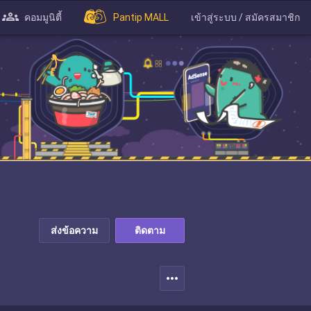
คอมมูนิตี้
Pantip MALL
เข้าสู่ระบบ / สมัครสมาชิก
ส่งข้อความ
ติดตาม
more_horiz