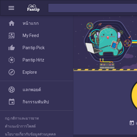
menu
home
home
หน้าแรก
หน้าแรก
My Feed
Pantip Pick
My Feed
Pantip Hitz
Explore
Pantip Pick
แลกพอยต์
Pantip Hitz
กิจกรรมพันทิป
กฎ กติกาและมารยาท
Explore
today
คำแนะนำการโพสต์
นโยบายเกี่ยวกับข้อมูลส่วนบุคคล