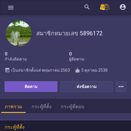
search
account_circle
menu
สมาชิกหมายเลข 5896172
0
0
กำลังติดตาม
ผู้ติดตาม
today
cake
เป็นสมาชิกตั้งแต่
พฤษภาคม 2563
5 ตุลาคม 2538
more_horiz
ติดตาม
ส่งข้อความ
ภาพรวม
กระทู้ที่ตั้ง
กระทู้ที่ตอบ
กระทู้ที่ตั้ง