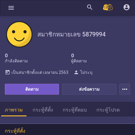
search
account_circle
menu
สมาชิกหมายเลข 5879994
0
0
กำลังติดตาม
ผู้ติดตาม
today
person
เป็นสมาชิกตั้งแต่
เมษายน 2563
ไม่ระบุ
more_horiz
ติดตาม
ส่งข้อความ
ภาพรวม
กระทู้ที่ตั้ง
กระทู้ที่ตอบ
กระทู้โปรด
กระทู้ที่ตั้ง