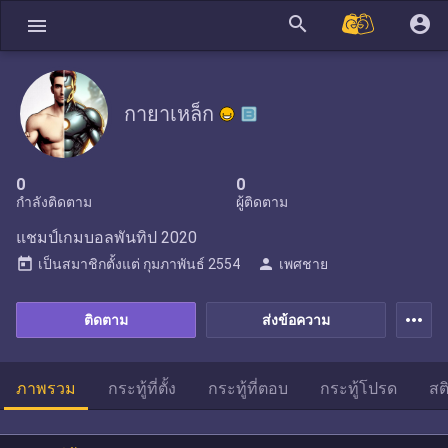
search
account_circle
menu
กายาเหล็ก
0
0
กำลังติดตาม
ผู้ติดตาม
แชมป์เกมบอลพันทิป 2020
today
person
เป็นสมาชิกตั้งแต่
กุมภาพันธ์ 2554
เพศชาย
more_horiz
ติดตาม
ส่งข้อความ
ภาพรวม
กระทู้ที่ตั้ง
กระทู้ที่ตอบ
กระทู้โปรด
สต