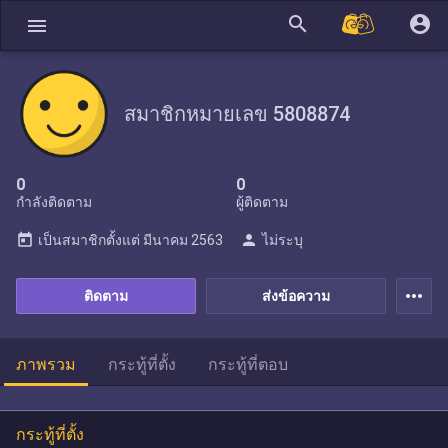
search
account_circle
menu
สมาชิกหมายเลข 5808874
0
0
กำลังติดตาม
ผู้ติดตาม
today
person
เป็นสมาชิกตั้งแต่
มีนาคม 2563
ไม่ระบุ
more_horiz
ติดตาม
ส่งข้อความ
ภาพรวม
กระทู้ที่ตั้ง
กระทู้ที่ตอบ
กระทู้ที่ตั้ง