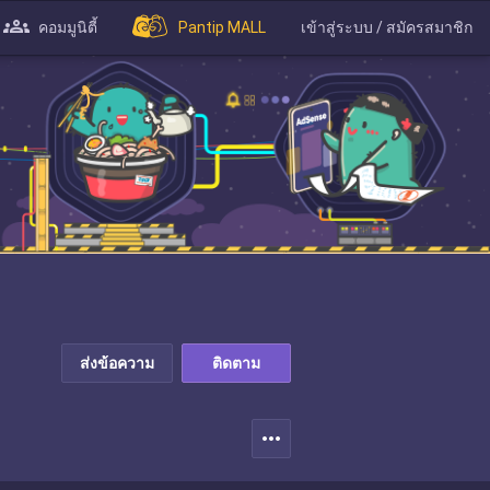
คอมมูนิตี้
Pantip MALL
เข้าสู่ระบบ / สมัครสมาชิก
ส่งข้อความ
ติดตาม
more_horiz