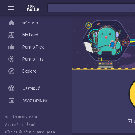
menu
home
home
หน้าแรก
หน้าแรก
My Feed
Pantip Pick
My Feed
Pantip Hitz
Explore
Pantip Pick
แลกพอยต์
Pantip Hitz
กิจกรรมพันทิป
กฎ กติกาและมารยาท
Explore
today
คำแนะนำการโพสต์
นโยบายเกี่ยวกับข้อมูลส่วนบุคคล