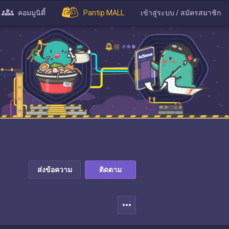
คอมมูนิตี้
Pantip MALL
เข้าสู่ระบบ / สมัครสมาชิก
ส่งข้อความ
ติดตาม
more_horiz