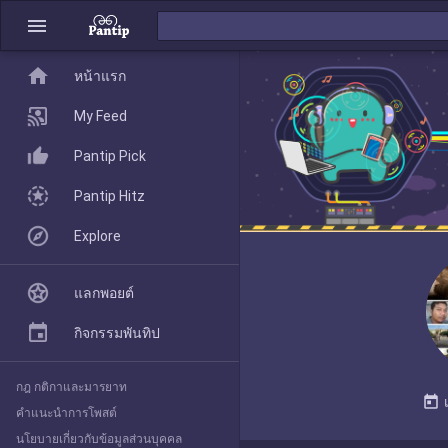
menu
home
home
หน้าแรก
หน้าแรก
My Feed
Pantip Pick
My Feed
Pantip Hitz
Explore
Pantip Pick
แลกพอยต์
Pantip Hitz
กิจกรรมพันทิป
กฎ กติกาและมารยาท
Explore
today
คำแนะนำการโพสต์
นโยบายเกี่ยวกับข้อมูลส่วนบุคคล