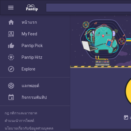
menu
home
home
หน้าแรก
หน้าแรก
My Feed
Pantip Pick
My Feed
Pantip Hitz
Explore
Pantip Pick
แลกพอยต์
Pantip Hitz
กิจกรรมพันทิป
กฎ กติกาและมารยาท
Explore
today
คำแนะนำการโพสต์
นโยบายเกี่ยวกับข้อมูลส่วนบุคคล