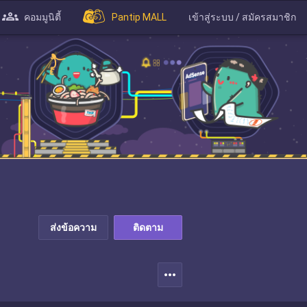
คอมมูนิตี้
Pantip MALL
เข้าสู่ระบบ / สมัครสมาชิก
ส่งข้อความ
ติดตาม
more_horiz