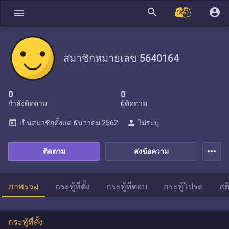
search
account_circle
menu
สมาชิกหมายเลข 5640164
0
0
กำลังติดตาม
ผู้ติดตาม
today
person
เป็นสมาชิกตั้งแต่
ธันวาคม 2562
ไม่ระบุ
more_horiz
ติดตาม
ส่งข้อความ
ภาพรวม
กระทู้ที่ตั้ง
กระทู้ที่ตอบ
กระทู้โปรด
สต
กระทู้ที่ตั้ง