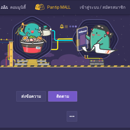
คอมมูนิตี้
Pantip MALL
เข้าสู่ระบบ / สมัครสมาชิก
ส่งข้อความ
ติดตาม
more_horiz