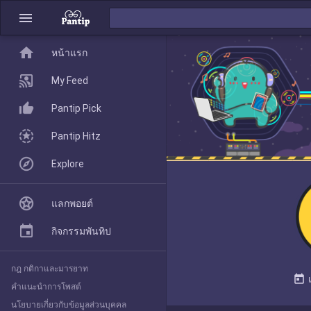
menu
home
home
หน้าแรก
หน้าแรก
My Feed
Pantip Pick
My Feed
Pantip Hitz
Explore
Pantip Pick
แลกพอยต์
Pantip Hitz
กิจกรรมพันทิป
กฎ กติกาและมารยาท
Explore
today
คำแนะนำการโพสต์
นโยบายเกี่ยวกับข้อมูลส่วนบุคคล