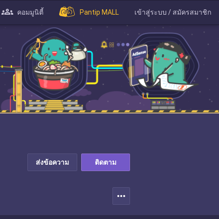
คอมมูนิตี้
Pantip MALL
เข้าสู่ระบบ / สมัครสมาชิก
ส่งข้อความ
ติดตาม
more_horiz