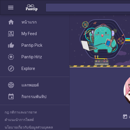
menu
home
home
หน้าแรก
หน้าแรก
My Feed
Pantip Pick
My Feed
Pantip Hitz
Explore
Pantip Pick
แลกพอยต์
Pantip Hitz
กิจกรรมพันทิป
กฎ กติกาและมารยาท
Explore
today
คำแนะนำการโพสต์
นโยบายเกี่ยวกับข้อมูลส่วนบุคคล