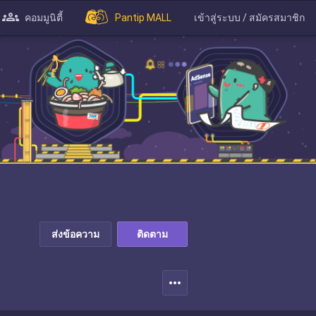
คอมมูนิตี้
Pantip MALL
เข้าสู่ระบบ / สมัครสมาชิก
ส่งข้อความ
ติดตาม
more_horiz