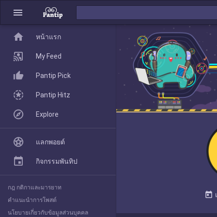
menu
home
home
หน้าแรก
หน้าแรก
My Feed
Pantip Pick
My Feed
Pantip Hitz
Explore
Pantip Pick
แลกพอยต์
Pantip Hitz
กิจกรรมพันทิป
กฎ กติกาและมารยาท
Explore
today
คำแนะนำการโพสต์
นโยบายเกี่ยวกับข้อมูลส่วนบุคคล